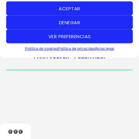
…
ACEPTAR
…
DENEGAR
VER PREFERENCIAS
AURICULAES BT (PENDIENTE)
Política de cookies
Política de privacidad
Aviso legal
PARA VOLVER – PULSA AQUÍ
🍪🍪🍪