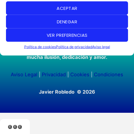
ACEPTAR
DENEGAR
VER PREFERENCIAS
Política de cookies
Política de privacidad
Aviso legal
Web desarrollada y creada por Javier Robledo con
mucha ilusión, dedicación y amor.
Aviso Legal
|
Privacidad
|
Cookies
|
Condiciones
Javier Robledo © 2026
🍪🍪🍪