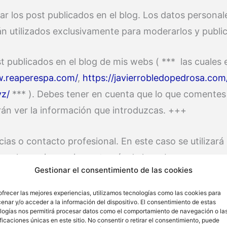
r los post publicados en el blog. Los datos personale
n utilizados exclusivamente para moderarlos y publi
t publicados en el blog de mis webs ( *** las cuales e
w.reaperespa.com/
,
https://javierrobledopedrosa.com
yz/
*** ). Debes tener en cuenta que lo que comentes
rán ver la información que introduzcas. +++
cias o contacto profesional. En este caso se utilizará
e el usuario requiera a través de la web.
Gestionar el consentimiento de las cookies
 y servicios, donde solicito los siguientes datos per
ofrecer las mejores experiencias, utilizamos tecnologías como las cookies para
enar y/o acceder a la información del dispositivo. El consentimiento de estas
logías nos permitirá procesar datos como el comportamiento de navegación o la
ificaciones únicas en este sitio. No consentir o retirar el consentimiento, puede