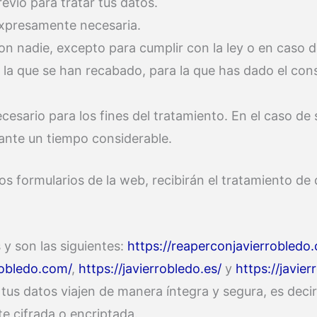
evio para tratar tus datos.
 expresamente necesaria.
n nadie, excepto para cumplir con la ley o en caso d
con la que se han recabado, para la que has dado el c
esario para los fines del tratamiento. En el caso de 
rante un tiempo considerable.
s formularios de la web, recibirán el tratamiento de 
 y son las siguientes:
https://reaperconjavierrobledo
robledo.com/
,
https://javierrobledo.es/
y
https://javier
us datos viajen de manera íntegra y segura, es decir,
e cifrada o encriptada.