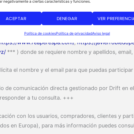
ar negativamente a ciertas características y funciones.
orte a través de tickets gestionado por Helpscout don
e responder a su duda. +++
ACEPTAR
DENEGAR
VER PREFERENCI
l propio programa de afiliación de mis webs ( *** las 
Política de cookies
Política de privacidad
Aviso legal
https://www.reaperespa.com/
,
https://javierrobledo
yz/
*** ) donde se requiere nombre y apellidos, email,
icita el nombre y el email para que puedas participa
io de comunicación directa gestionado por Drift en e
 responder a tu consulta. +++
icación con los usuarios, compradores, clientes y pa
cados en Europa), para más información puedes consu