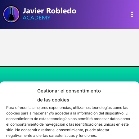
Ir
al
contenido
Web desarrollada y creada por Javier Robledo con
Gestionar el consentimiento
mucha ilusión, dedicación y amor.
de las cookies
Para ofrecer las mejores experiencias, utilizamos tecnologías como las
Aviso Legal
|
Privacidad
|
Cookies
|
Condiciones
cookies para almacenar y/o acceder a la información del dispositivo. El
consentimiento de estas tecnologías nos permitirá procesar datos como
el comportamiento de navegación o las identificaciones únicas en este
Javier Robledo © 2026
sitio. No consentir o retirar el consentimiento, puede afectar
negativamente a ciertas características y funciones.